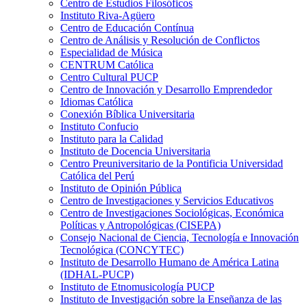
Centro de Estudios Filosóficos
Instituto Riva-Agüero
Centro de Educación Contínua
Centro de Análisis y Resolución de Conflictos
Especialidad de Música
CENTRUM Católica
Centro Cultural PUCP
Centro de Innovación y Desarrollo Emprendedor
Idiomas Católica
Conexión Bíblica Universitaria
Instituto Confucio
Instituto para la Calidad
Instituto de Docencia Universitaria
Centro Preuniversitario de la Pontificia Universidad
Católica del Perú
Instituto de Opinión Pública
Centro de Investigaciones y Servicios Educativos
Centro de Investigaciones Sociológicas, Económica
Políticas y Antropológicas (CISEPA)
Consejo Nacional de Ciencia, Tecnología e Innovación
Tecnológica (CONCYTEC)
Instituto de Desarrollo Humano de América Latina
(IDHAL-PUCP)
Instituto de Etnomusicología PUCP
Instituto de Investigación sobre la Enseñanza de las