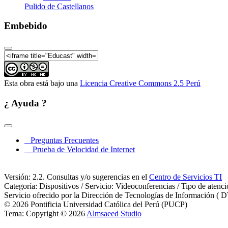
Pulido de Castellanos
Embebido
Panel de Estudio 2 - La Invest
Esta obra está bajo una
Licencia Creative Commons 2.5 Perú
¿ Ayuda ?
Panel de Estudio 2 - Efecto de
Preguntas Frecuentes
Prueba de Velocidad de Internet
Panel de Estudio 2 - Ronda de
Versión: 2.2. Consultas y/o sugerencias en el
Centro de Servicios TI
Categoría: Dispositivos / Servicio: Videoconferencias / Tipo de atenc
Servicio ofrecido por la Dirección de Tecnologías de Información ( D
© 2026 Pontificia Universidad Católica del Perú (PUCP)
Tema: Copyright © 2026
Almsaeed Studio