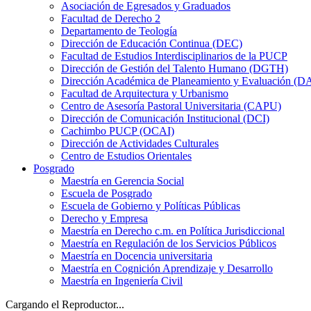
Asociación de Egresados y Graduados
Facultad de Derecho 2
Departamento de Teología
Dirección de Educación Continua (DEC)
Facultad de Estudios Interdisciplinarios de la PUCP
Dirección de Gestión del Talento Humano (DGTH)
Dirección Académica de Planeamiento y Evaluación (D
Facultad de Arquitectura y Urbanismo
Centro de Asesoría Pastoral Universitaria (CAPU)
Dirección de Comunicación Institucional (DCI)
Cachimbo PUCP (OCAI)
Dirección de Actividades Culturales
Centro de Estudios Orientales
Posgrado
Maestría en Gerencia Social
Escuela de Posgrado
Escuela de Gobierno y Políticas Públicas
Derecho y Empresa
Maestría en Derecho c.m. en Política Jurisdiccional
Maestría en Regulación de los Servicios Públicos
Maestría en Docencia universitaria
Maestría en Cognición Aprendizaje y Desarrollo
Maestría en Ingeniería Civil
Cargando el Reproductor...