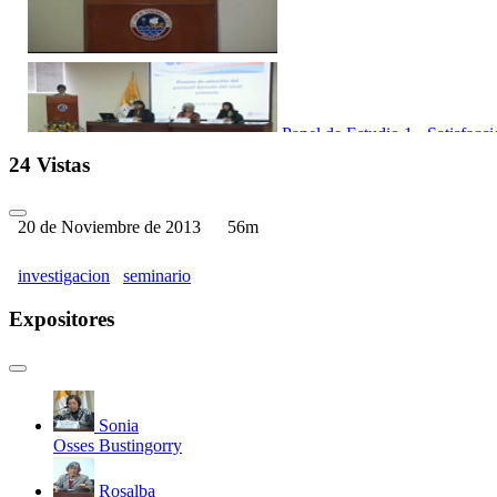
Panel de Estudio 1 - Satisfacci
24 Vistas
20 de Noviembre de 2013
56m
investigacion
seminario
Panel de Estudio 1: Proceso de
Expositores
Sonia
Panel de Estudio 2 - Las repre
Osses Bustingorry
Rosalba