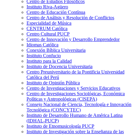
Centro de Estudios Filosóficos
Instituto Riva-Agüero
Centro de Educación Contínua
Centro de Análisis y Resolución de Conflictos
Especialidad de Música
CENTRUM Católica
Centro Cultural PUCP
Centro de Innovación y Desarrollo Emprendedor
Idiomas Católica
Conexión Bíblica Universitaria
Instituto Confucio
Instituto para la Calidad
Instituto de Docencia Universitaria
Centro Preuniversitario de la Pontificia Universidad
Católica del Perú
Instituto de Opinión Pública
Centro de Investigaciones y Servicios Educativos
Centro de Investigaciones Sociológicas, Económica
Políticas y Antropológicas (CISEPA)
Consejo Nacional de Ciencia, Tecnología e Innovación
Tecnológica (CONCYTEC)
Instituto de Desarrollo Humano de América Latina
(IDHAL-PUCP)
Instituto de Etnomusicología PUCP
Instituto de Investigación sobre la Enseñanza de las