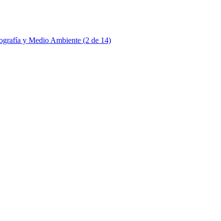
ografía y Medio Ambiente (2 de 14)
ografía y Medio Ambiente (3 de 14)
ografía y Medio Ambiente (4 de 14)
ografía y Medio Ambiente (5 de 14)