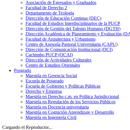
Asociación de Egresados y Graduados
Facultad de Derecho 2
Departamento de Teología
Dirección de Educación Continua (DEC)
Facultad de Estudios Interdisciplinarios de la PUCP
Dirección de Gestión del Talento Humano (DGTH)
Dirección Académica de Planeamiento y Evaluación (D
Facultad de Arquitectura y Urbanismo
Centro de Asesoría Pastoral Universitaria (CAPU)
Dirección de Comunicación Institucional (DCI)
Cachimbo PUCP (OCAI)
Dirección de Actividades Culturales
Centro de Estudios Orientales
Posgrado
Maestría en Gerencia Social
Escuela de Posgrado
Escuela de Gobierno y Políticas Públicas
Derecho y Empresa
Maestría en Derecho c.m. en Política Jurisdiccional
Maestría en Regulación de los Servicios Públicos
Maestría en Docencia universitaria
Maestría en Cognición Aprendizaje y Desarrollo
Maestría en Ingeniería Civil
Cargando el Reproductor...