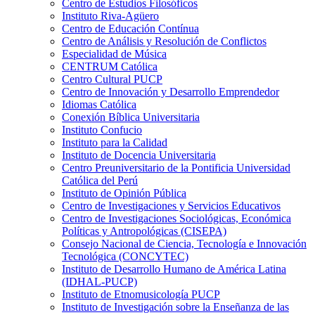
Centro de Estudios Filosóficos
Instituto Riva-Agüero
Centro de Educación Contínua
Centro de Análisis y Resolución de Conflictos
Especialidad de Música
CENTRUM Católica
Centro Cultural PUCP
Centro de Innovación y Desarrollo Emprendedor
Idiomas Católica
Conexión Bíblica Universitaria
Instituto Confucio
Instituto para la Calidad
Instituto de Docencia Universitaria
Centro Preuniversitario de la Pontificia Universidad
Católica del Perú
Instituto de Opinión Pública
Centro de Investigaciones y Servicios Educativos
Centro de Investigaciones Sociológicas, Económica
Políticas y Antropológicas (CISEPA)
Consejo Nacional de Ciencia, Tecnología e Innovación
Tecnológica (CONCYTEC)
Instituto de Desarrollo Humano de América Latina
(IDHAL-PUCP)
Instituto de Etnomusicología PUCP
Instituto de Investigación sobre la Enseñanza de las