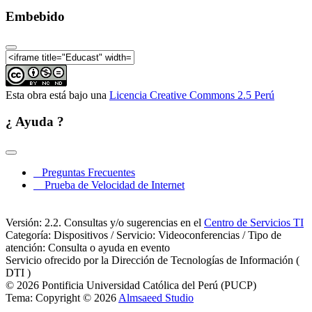
Ambiente (8 de 14)
Embebido
IV Coloquio de Estudiantes de Geografía y Medio
Ambiente (9 de 14)
IV Coloquio de Estudiantes de Geografía y Medio
Ambiente (10 de 14)
Esta obra está bajo una
Licencia Creative Commons 2.5 Perú
IV Coloquio de Estudiantes de Geografía y Medio
Ambiente (11 de 14)
¿ Ayuda ?
IV Coloquio de Estudiantes de Geografía y Medio
Ambiente (12 de 14)
IV Coloquio de Estudiantes de Geografía y Medio
Preguntas Frecuentes
Ambiente (13 de 14)
Prueba de Velocidad de Internet
IV Coloquio de Estudiantes de Geografía y Medio
Ambiente (14 de 14)
Versión: 2.2. Consultas y/o sugerencias en el
Centro de Servicios TI
Categoría: Dispositivos / Servicio: Videoconferencias / Tipo de
atención: Consulta o ayuda en evento
Servicio ofrecido por la Dirección de Tecnologías de Información (
DTI )
© 2026 Pontificia Universidad Católica del Perú (PUCP)
Tema: Copyright © 2026
Almsaeed Studio