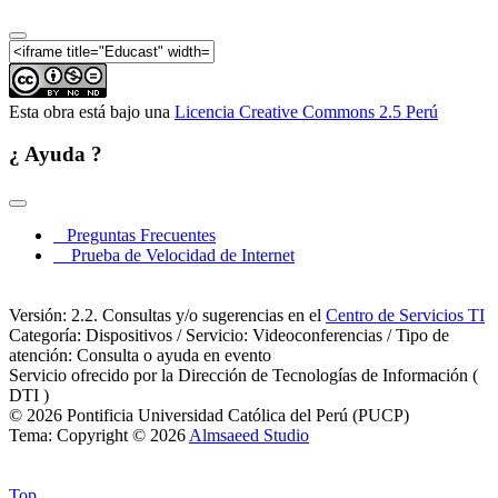
IV Coloquio de Estudiantes de Geografía y Medio
Ambiente (9 de 14)
IV Coloquio de Estudiantes de Geografía y Medio
Ambiente (10 de 14)
Esta obra está bajo una
Licencia Creative Commons 2.5 Perú
IV Coloquio de Estudiantes de Geografía y Medio
Ambiente (11 de 14)
¿ Ayuda ?
IV Coloquio de Estudiantes de Geografía y Medio
Ambiente (12 de 14)
IV Coloquio de Estudiantes de Geografía y Medio
Preguntas Frecuentes
Ambiente (13 de 14)
Prueba de Velocidad de Internet
IV Coloquio de Estudiantes de Geografía y Medio
Ambiente (14 de 14)
Versión: 2.2. Consultas y/o sugerencias en el
Centro de Servicios TI
Categoría: Dispositivos / Servicio: Videoconferencias / Tipo de
atención: Consulta o ayuda en evento
Servicio ofrecido por la Dirección de Tecnologías de Información (
DTI )
© 2026 Pontificia Universidad Católica del Perú (PUCP)
Tema: Copyright © 2026
Almsaeed Studio
Top