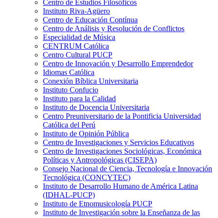
Centro de Estudios Filosóficos
Instituto Riva-Agüero
Centro de Educación Contínua
Centro de Análisis y Resolución de Conflictos
Especialidad de Música
CENTRUM Católica
Centro Cultural PUCP
Centro de Innovación y Desarrollo Emprendedor
Idiomas Católica
Conexión Bíblica Universitaria
Instituto Confucio
Instituto para la Calidad
Instituto de Docencia Universitaria
Centro Preuniversitario de la Pontificia Universidad
Católica del Perú
Instituto de Opinión Pública
Centro de Investigaciones y Servicios Educativos
Centro de Investigaciones Sociológicas, Económica
Políticas y Antropológicas (CISEPA)
Consejo Nacional de Ciencia, Tecnología e Innovación
Tecnológica (CONCYTEC)
Instituto de Desarrollo Humano de América Latina
(IDHAL-PUCP)
Instituto de Etnomusicología PUCP
Instituto de Investigación sobre la Enseñanza de las