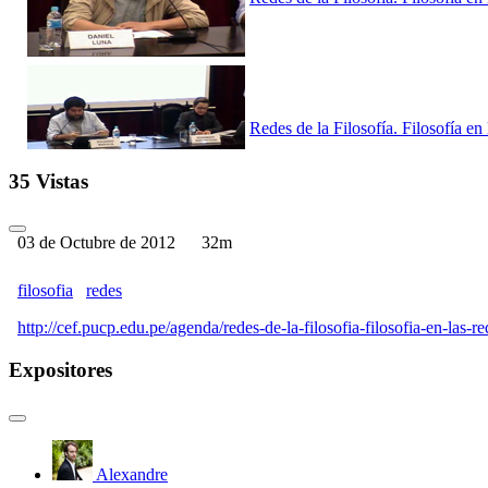
Redes de la Filosofía. Filosofía en
35 Vistas
03 de Octubre de 2012
32m
Redes de la Filosofía. Filosofía en 
filosofia
redes
http://cef.pucp.edu.pe/agenda/redes-de-la-filosofia-filosofia-en-las-re
Expositores
Redes de la Filosofía. Filosofía en 
Alexandre