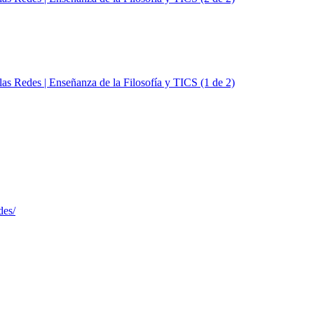
 las Redes | Enseñanza de la Filosofía y TICS (1 de 2)
las Redes | Iniciativas filosóficas en la web (3 de 3)
des/
las Redes | Iniciativas filosóficas en la web (2 de 3)