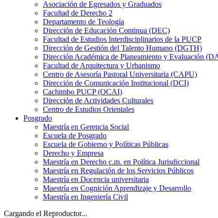
Asociación de Egresados y Graduados
Facultad de Derecho 2
Departamento de Teología
Dirección de Educación Continua (DEC)
Facultad de Estudios Interdisciplinarios de la PUCP
Dirección de Gestión del Talento Humano (DGTH)
Dirección Académica de Planeamiento y Evaluación (D
Facultad de Arquitectura y Urbanismo
Centro de Asesoría Pastoral Universitaria (CAPU)
Dirección de Comunicación Institucional (DCI)
Cachimbo PUCP (OCAI)
Dirección de Actividades Culturales
Centro de Estudios Orientales
Posgrado
Maestría en Gerencia Social
Escuela de Posgrado
Escuela de Gobierno y Políticas Públicas
Derecho y Empresa
Maestría en Derecho c.m. en Política Jurisdiccional
Maestría en Regulación de los Servicios Públicos
Maestría en Docencia universitaria
Maestría en Cognición Aprendizaje y Desarrollo
Maestría en Ingeniería Civil
Cargando el Reproductor...