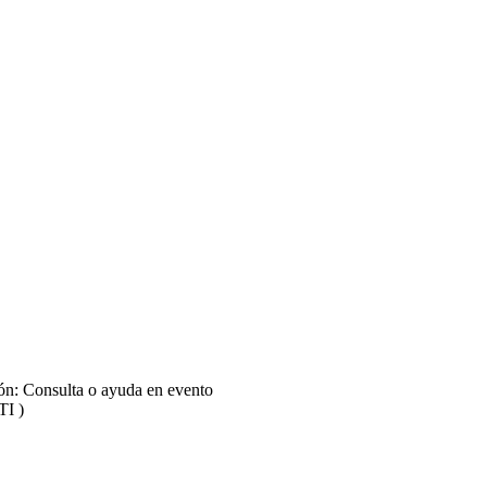
las Redes | Iniciativas filosóficas en la web (1 de 3)
las Redes | Prolegómenos a una filosofía política del Internet (3 de 3)
las Redes | Prolegómenos a una filosofía política del Internet (2 de 3)
ión: Consulta o ayuda en evento
TI )
las Redes | Prolegómenos a una filosofía política del Internet (1 de 3)