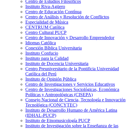
Centro de Estudios Filosóficos
Instituto Riva-Agüero
Centro de Educación Contínua
Centro de Análisis y Resolución de Conflictos
Especialidad de Música
CENTRUM Católica
Centro Cultural PUCP
Centro de Innovación y Desarrollo Emprendedor
Idiomas Católica
Conexión Bíblica Universitaria
Instituto Confucio
Instituto para la Calidad
Instituto de Docencia Universitaria
Centro Preuniversitario de la Pontificia Universidad
Católica del Perú
Instituto de Opinión Pública
Centro de Investigaciones y Servicios Educativos
Centro de Investigaciones Sociológicas, Económica
Políticas y Antropológicas (CISEPA)
Consejo Nacional de Ciencia, Tecnología e Innovación
Tecnológica (CONCYTEC)
Instituto de Desarrollo Humano de América Latina
(IDHAL-PUCP)
Instituto de Etnomusicología PUCP
Instituto de Investigación sobre la Enseñanza de las