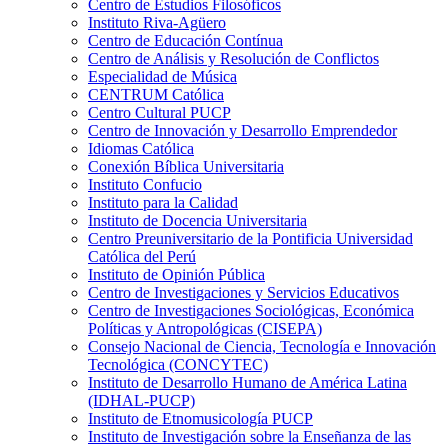
Centro de Estudios Filosóficos
Instituto Riva-Agüero
Centro de Educación Contínua
Centro de Análisis y Resolución de Conflictos
Especialidad de Música
CENTRUM Católica
Centro Cultural PUCP
Centro de Innovación y Desarrollo Emprendedor
Idiomas Católica
Conexión Bíblica Universitaria
Instituto Confucio
Instituto para la Calidad
Instituto de Docencia Universitaria
Centro Preuniversitario de la Pontificia Universidad
Católica del Perú
Instituto de Opinión Pública
Centro de Investigaciones y Servicios Educativos
Centro de Investigaciones Sociológicas, Económica
Políticas y Antropológicas (CISEPA)
Consejo Nacional de Ciencia, Tecnología e Innovación
Tecnológica (CONCYTEC)
Instituto de Desarrollo Humano de América Latina
(IDHAL-PUCP)
Instituto de Etnomusicología PUCP
Instituto de Investigación sobre la Enseñanza de las