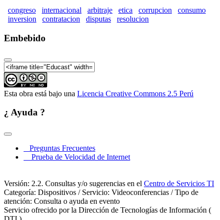
congreso
internacional
arbitraje
etica
corrupcion
consumo
inversion
contratacion
disputas
resolucion
XIII Congreso Internacional de Arbitraje - Parte 08
Embebido
XIII Congreso Internacional de Arbitraje - Parte 09
Esta obra está bajo una
Licencia Creative Commons 2.5 Perú
¿ Ayuda ?
Preguntas Frecuentes
Prueba de Velocidad de Internet
Versión: 2.2. Consultas y/o sugerencias en el
Centro de Servicios TI
Categoría: Dispositivos / Servicio: Videoconferencias / Tipo de
atención: Consulta o ayuda en evento
Servicio ofrecido por la Dirección de Tecnologías de Información (
DTI )