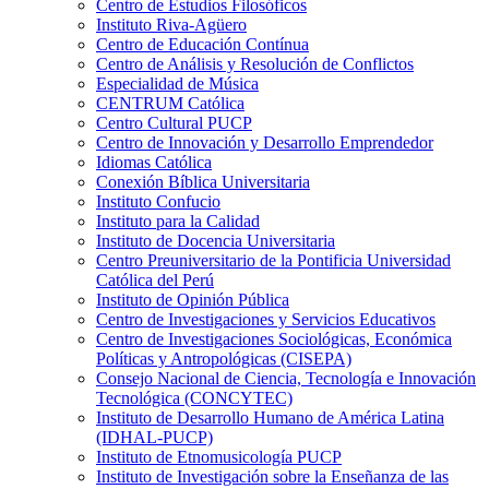
Centro de Estudios Filosóficos
Instituto Riva-Agüero
Centro de Educación Contínua
Centro de Análisis y Resolución de Conflictos
Especialidad de Música
CENTRUM Católica
Centro Cultural PUCP
Centro de Innovación y Desarrollo Emprendedor
Idiomas Católica
Conexión Bíblica Universitaria
Instituto Confucio
Instituto para la Calidad
Instituto de Docencia Universitaria
Centro Preuniversitario de la Pontificia Universidad
Católica del Perú
Instituto de Opinión Pública
Centro de Investigaciones y Servicios Educativos
Centro de Investigaciones Sociológicas, Económica
Políticas y Antropológicas (CISEPA)
Consejo Nacional de Ciencia, Tecnología e Innovación
Tecnológica (CONCYTEC)
Instituto de Desarrollo Humano de América Latina
(IDHAL-PUCP)
Instituto de Etnomusicología PUCP
Instituto de Investigación sobre la Enseñanza de las