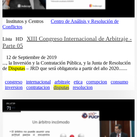
Institutos y Centros
Centro de Análisis y Resolución de
Conflictos
XIII Congreso Internacional de Arbitraje -
Lista
HD
Parte 05
12 de Septiembre de 2019
..., la Inversión y la Contratación Pública, y la Junta de Resolución
de
Disputas
– JRD que será obligatoria a partir del año 2020.......
congreso
internacional
arbitraje
etica
corrupcion
consumo
inversion
contratacion
disputas
resolucion
71