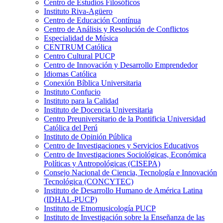
Centro de Estudios Filosóficos
Instituto Riva-Agüero
Centro de Educación Contínua
Centro de Análisis y Resolución de Conflictos
Especialidad de Música
CENTRUM Católica
Centro Cultural PUCP
Centro de Innovación y Desarrollo Emprendedor
Idiomas Católica
Conexión Bíblica Universitaria
Instituto Confucio
Instituto para la Calidad
Instituto de Docencia Universitaria
Centro Preuniversitario de la Pontificia Universidad
Católica del Perú
Instituto de Opinión Pública
Centro de Investigaciones y Servicios Educativos
Centro de Investigaciones Sociológicas, Económica
Políticas y Antropológicas (CISEPA)
Consejo Nacional de Ciencia, Tecnología e Innovación
Tecnológica (CONCYTEC)
Instituto de Desarrollo Humano de América Latina
(IDHAL-PUCP)
Instituto de Etnomusicología PUCP
Instituto de Investigación sobre la Enseñanza de las