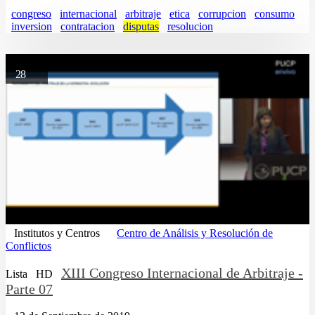
congreso
internacional
arbitraje
etica
corrupcion
consumo
inversion
contratacion
disputas
resolucion
28
Institutos y Centros
Centro de Análisis y Resolución de
Conflictos
XIII Congreso Internacional de Arbitraje -
Lista
HD
Parte 07