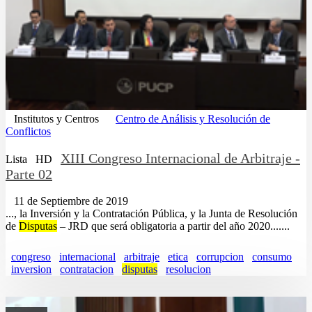
Institutos y Centros
Centro de Análisis y Resolución de
Conflictos
XIII Congreso Internacional de Arbitraje -
Lista
HD
Parte 02
11 de Septiembre de 2019
..., la Inversión y la Contratación Pública, y la Junta de Resolución
de
Disputas
– JRD que será obligatoria a partir del año 2020.......
congreso
internacional
arbitraje
etica
corrupcion
consumo
inversion
contratacion
disputas
resolucion