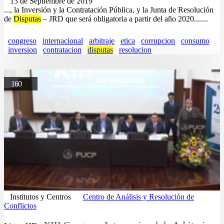
13 de Septiembre de 2019
..., la Inversión y la Contratación Pública, y la Junta de Resolución
de
Disputas
– JRD que será obligatoria a partir del año 2020.......
congreso
internacional
arbitraje
etica
corrupcion
consumo
inversion
contratacion
disputas
resolucion
160
Institutos y Centros
Centro de Análisis y Resolución de
Conflictos