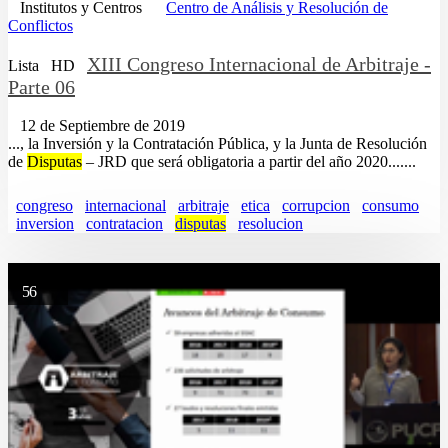
Institutos y Centros
Centro de Análisis y Resolución de
Conflictos
XIII Congreso Internacional de Arbitraje -
Lista
HD
Parte 06
12 de Septiembre de 2019
..., la Inversión y la Contratación Pública, y la Junta de Resolución
de
Disputas
– JRD que será obligatoria a partir del año 2020.......
congreso
internacional
arbitraje
etica
corrupcion
consumo
inversion
contratacion
disputas
resolucion
56