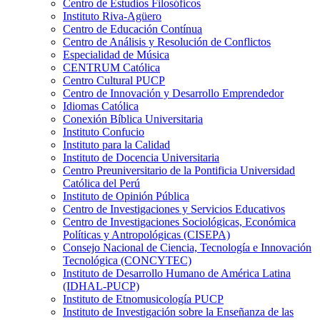
Centro de Estudios Filosóficos
Instituto Riva-Agüero
Centro de Educación Contínua
Centro de Análisis y Resolución de Conflictos
Especialidad de Música
CENTRUM Católica
Centro Cultural PUCP
Centro de Innovación y Desarrollo Emprendedor
Idiomas Católica
Conexión Bíblica Universitaria
Instituto Confucio
Instituto para la Calidad
Instituto de Docencia Universitaria
Centro Preuniversitario de la Pontificia Universidad
Católica del Perú
Instituto de Opinión Pública
Centro de Investigaciones y Servicios Educativos
Centro de Investigaciones Sociológicas, Económica
Políticas y Antropológicas (CISEPA)
Consejo Nacional de Ciencia, Tecnología e Innovación
Tecnológica (CONCYTEC)
Instituto de Desarrollo Humano de América Latina
(IDHAL-PUCP)
Instituto de Etnomusicología PUCP
Instituto de Investigación sobre la Enseñanza de las