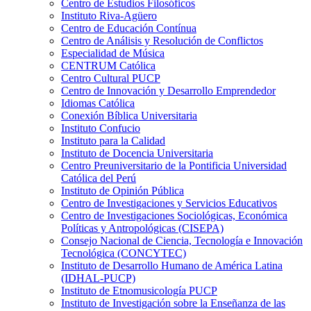
Centro de Estudios Filosóficos
Instituto Riva-Agüero
Centro de Educación Contínua
Centro de Análisis y Resolución de Conflictos
Especialidad de Música
CENTRUM Católica
Centro Cultural PUCP
Centro de Innovación y Desarrollo Emprendedor
Idiomas Católica
Conexión Bíblica Universitaria
Instituto Confucio
Instituto para la Calidad
Instituto de Docencia Universitaria
Centro Preuniversitario de la Pontificia Universidad
Católica del Perú
Instituto de Opinión Pública
Centro de Investigaciones y Servicios Educativos
Centro de Investigaciones Sociológicas, Económica
Políticas y Antropológicas (CISEPA)
Consejo Nacional de Ciencia, Tecnología e Innovación
Tecnológica (CONCYTEC)
Instituto de Desarrollo Humano de América Latina
(IDHAL-PUCP)
Instituto de Etnomusicología PUCP
Instituto de Investigación sobre la Enseñanza de las