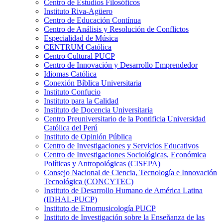
Centro de Estudios Filosóficos
Instituto Riva-Agüero
Centro de Educación Contínua
Centro de Análisis y Resolución de Conflictos
Especialidad de Música
CENTRUM Católica
Centro Cultural PUCP
Centro de Innovación y Desarrollo Emprendedor
Idiomas Católica
Conexión Bíblica Universitaria
Instituto Confucio
Instituto para la Calidad
Instituto de Docencia Universitaria
Centro Preuniversitario de la Pontificia Universidad
Católica del Perú
Instituto de Opinión Pública
Centro de Investigaciones y Servicios Educativos
Centro de Investigaciones Sociológicas, Económica
Políticas y Antropológicas (CISEPA)
Consejo Nacional de Ciencia, Tecnología e Innovación
Tecnológica (CONCYTEC)
Instituto de Desarrollo Humano de América Latina
(IDHAL-PUCP)
Instituto de Etnomusicología PUCP
Instituto de Investigación sobre la Enseñanza de las