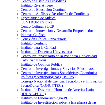
Centro de Estudios Filosóficos
Instituto Riva-Agüero
Centro de Educación Contínua
Centro de Análisis y Resolución de Conflictos
Especialidad de Música
CENTRUM Católica
Centro Cultural PUCP
Centro de Innovación y Desarrollo Emprendedor
Idiomas Católica
Conexión Bíblica Universitaria
Instituto Confucio
Instituto para la Calidad
Instituto de Docencia Universitaria
Centro Preuniversitario de la Pontificia Universidad
Católica del Perú
Instituto de Opinión Pública
Centro de Investigaciones y Servicios Educativos
Centro de Investigaciones Sociológicas, Económica
Políticas y Antropológicas (CISEPA)
Consejo Nacional de Ciencia, Tecnología e Innovación
Tecnológica (CONCYTEC)
Instituto de Desarrollo Humano de América Latina
(IDHAL-PUCP)
Instituto de Etnomusicología PUCP
Instituto de Investigación sobre la Enseñanza de las