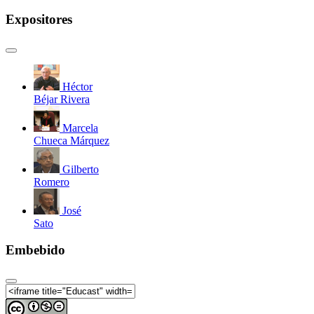
Expositores
Héctor
Béjar Rivera
Marcela
Chueca Márquez
Gilberto
Romero
José
Sato
Embebido