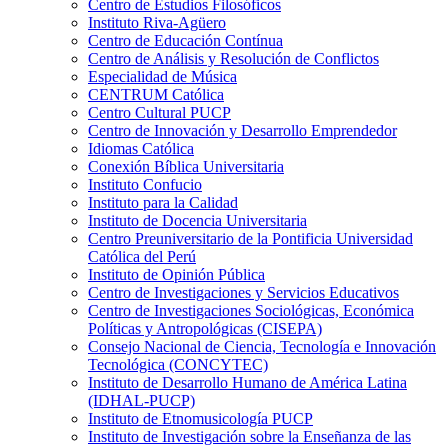
Centro de Estudios Filosóficos
Instituto Riva-Agüero
Centro de Educación Contínua
Centro de Análisis y Resolución de Conflictos
Especialidad de Música
CENTRUM Católica
Centro Cultural PUCP
Centro de Innovación y Desarrollo Emprendedor
Idiomas Católica
Conexión Bíblica Universitaria
Instituto Confucio
Instituto para la Calidad
Instituto de Docencia Universitaria
Centro Preuniversitario de la Pontificia Universidad
Católica del Perú
Instituto de Opinión Pública
Centro de Investigaciones y Servicios Educativos
Centro de Investigaciones Sociológicas, Económica
Políticas y Antropológicas (CISEPA)
Consejo Nacional de Ciencia, Tecnología e Innovación
Tecnológica (CONCYTEC)
Instituto de Desarrollo Humano de América Latina
(IDHAL-PUCP)
Instituto de Etnomusicología PUCP
Instituto de Investigación sobre la Enseñanza de las