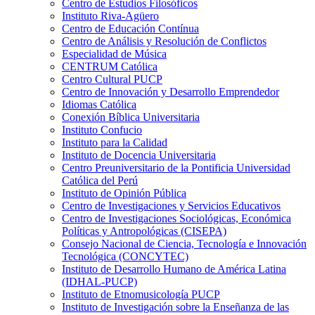
Centro de Estudios Filosóficos
Instituto Riva-Agüero
Centro de Educación Contínua
Centro de Análisis y Resolución de Conflictos
Especialidad de Música
CENTRUM Católica
Centro Cultural PUCP
Centro de Innovación y Desarrollo Emprendedor
Idiomas Católica
Conexión Bíblica Universitaria
Instituto Confucio
Instituto para la Calidad
Instituto de Docencia Universitaria
Centro Preuniversitario de la Pontificia Universidad
Católica del Perú
Instituto de Opinión Pública
Centro de Investigaciones y Servicios Educativos
Centro de Investigaciones Sociológicas, Económica
Políticas y Antropológicas (CISEPA)
Consejo Nacional de Ciencia, Tecnología e Innovación
Tecnológica (CONCYTEC)
Instituto de Desarrollo Humano de América Latina
(IDHAL-PUCP)
Instituto de Etnomusicología PUCP
Instituto de Investigación sobre la Enseñanza de las