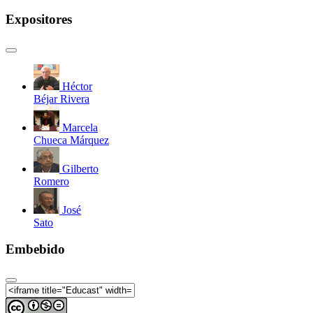
Expositores
Héctor
Béjar Rivera
Marcela
Chueca Márquez
Gilberto
Romero
José
Sato
Embebido