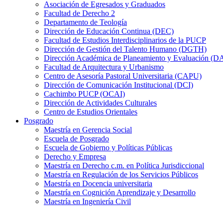
Asociación de Egresados y Graduados
Facultad de Derecho 2
Departamento de Teología
Dirección de Educación Continua (DEC)
Facultad de Estudios Interdisciplinarios de la PUCP
Dirección de Gestión del Talento Humano (DGTH)
Dirección Académica de Planeamiento y Evaluación (D
Facultad de Arquitectura y Urbanismo
Centro de Asesoría Pastoral Universitaria (CAPU)
Dirección de Comunicación Institucional (DCI)
Cachimbo PUCP (OCAI)
Dirección de Actividades Culturales
Centro de Estudios Orientales
Posgrado
Maestría en Gerencia Social
Escuela de Posgrado
Escuela de Gobierno y Políticas Públicas
Derecho y Empresa
Maestría en Derecho c.m. en Política Jurisdiccional
Maestría en Regulación de los Servicios Públicos
Maestría en Docencia universitaria
Maestría en Cognición Aprendizaje y Desarrollo
Maestría en Ingeniería Civil