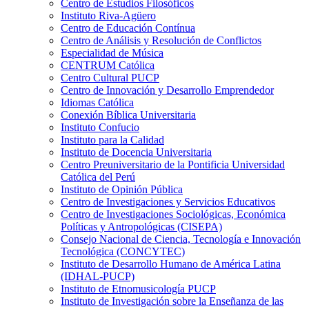
Centro de Estudios Filosóficos
Instituto Riva-Agüero
Centro de Educación Contínua
Centro de Análisis y Resolución de Conflictos
Especialidad de Música
CENTRUM Católica
Centro Cultural PUCP
Centro de Innovación y Desarrollo Emprendedor
Idiomas Católica
Conexión Bíblica Universitaria
Instituto Confucio
Instituto para la Calidad
Instituto de Docencia Universitaria
Centro Preuniversitario de la Pontificia Universidad
Católica del Perú
Instituto de Opinión Pública
Centro de Investigaciones y Servicios Educativos
Centro de Investigaciones Sociológicas, Económica
Políticas y Antropológicas (CISEPA)
Consejo Nacional de Ciencia, Tecnología e Innovación
Tecnológica (CONCYTEC)
Instituto de Desarrollo Humano de América Latina
(IDHAL-PUCP)
Instituto de Etnomusicología PUCP
Instituto de Investigación sobre la Enseñanza de las