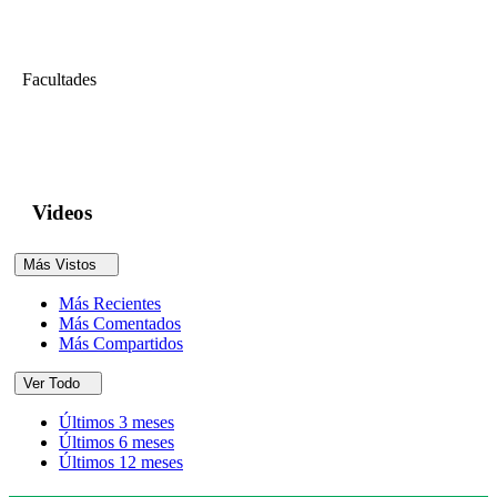
Arbitraje, ...
Facultades
Derecho
III Contienda de Derecho del Trabajo
Videos
Más Vistos
Más Recientes
Más Comentados
Más Compartidos
Ver Todo
Últimos 3 meses
Últimos 6 meses
Últimos 12 meses