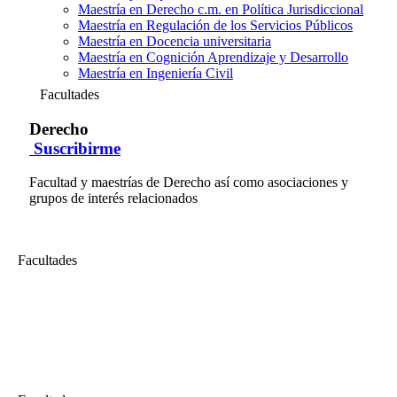
Maestría en Derecho c.m. en Política Jurisdiccional
Maestría en Regulación de los Servicios Públicos
Maestría en Docencia universitaria
Maestría en Cognición Aprendizaje y Desarrollo
Maestría en Ingeniería Civil
Facultades
Derecho
Suscribirme
Facultad y maestrías de Derecho así como asociaciones y
grupos de interés relacionados
Facultades
Derecho
Celebración Central del Centenario 2019: Derecho, transformación
social, corrupción y violencia
Celebración Central del Centenario de la Facultad de Derecho...