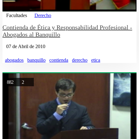
Facultades
Derecho
Contienda de Ética y Responsabilidad Profesional -
Abogados al Banquillo
07 de Abril de 2010
abogados
banquillo
contienda
derecho
etica
882
2