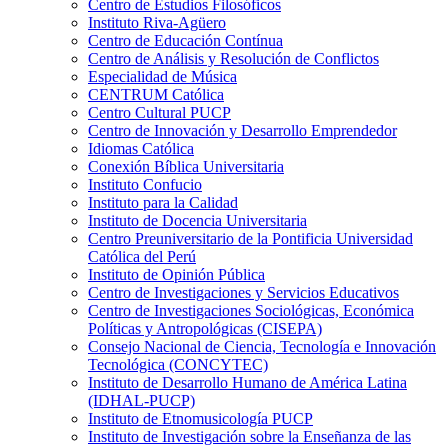
Centro de Estudios Filosóficos
Instituto Riva-Agüero
Centro de Educación Contínua
Centro de Análisis y Resolución de Conflictos
Especialidad de Música
CENTRUM Católica
Centro Cultural PUCP
Centro de Innovación y Desarrollo Emprendedor
Idiomas Católica
Conexión Bíblica Universitaria
Instituto Confucio
Instituto para la Calidad
Instituto de Docencia Universitaria
Centro Preuniversitario de la Pontificia Universidad
Católica del Perú
Instituto de Opinión Pública
Centro de Investigaciones y Servicios Educativos
Centro de Investigaciones Sociológicas, Económica
Políticas y Antropológicas (CISEPA)
Consejo Nacional de Ciencia, Tecnología e Innovación
Tecnológica (CONCYTEC)
Instituto de Desarrollo Humano de América Latina
(IDHAL-PUCP)
Instituto de Etnomusicología PUCP
Instituto de Investigación sobre la Enseñanza de las