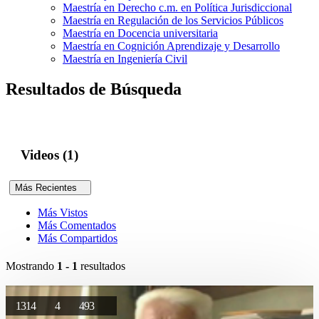
Maestría en Derecho c.m. en Política Jurisdiccional
Maestría en Regulación de los Servicios Públicos
Maestría en Docencia universitaria
Maestría en Cognición Aprendizaje y Desarrollo
Maestría en Ingeniería Civil
Resultados de Búsqueda
Videos (1)
Más Recientes
Más Vistos
Más Comentados
Más Compartidos
Mostrando
1 - 1
resultados
1314
4
493