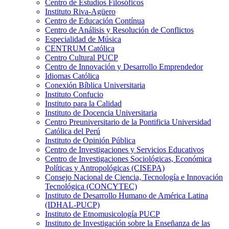
Centro de Estudios Filosóficos
Instituto Riva-Agüero
Centro de Educación Contínua
Centro de Análisis y Resolución de Conflictos
Especialidad de Música
CENTRUM Católica
Centro Cultural PUCP
Centro de Innovación y Desarrollo Emprendedor
Idiomas Católica
Conexión Bíblica Universitaria
Instituto Confucio
Instituto para la Calidad
Instituto de Docencia Universitaria
Centro Preuniversitario de la Pontificia Universidad
Católica del Perú
Instituto de Opinión Pública
Centro de Investigaciones y Servicios Educativos
Centro de Investigaciones Sociológicas, Económica
Políticas y Antropológicas (CISEPA)
Consejo Nacional de Ciencia, Tecnología e Innovación
Tecnológica (CONCYTEC)
Instituto de Desarrollo Humano de América Latina
(IDHAL-PUCP)
Instituto de Etnomusicología PUCP
Instituto de Investigación sobre la Enseñanza de las