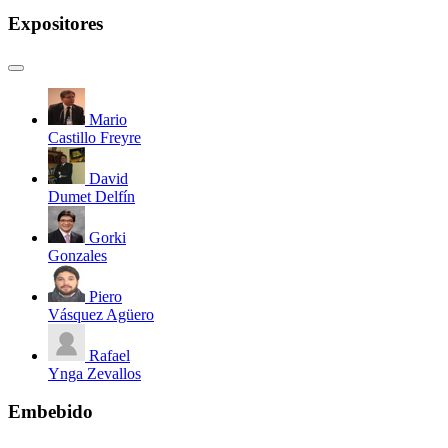
Expositores
Mario
Castillo Freyre
David
Dumet Delfín
Gorki
Gonzales
Piero
Vásquez Agüero
Rafael
Ynga Zevallos
Embebido