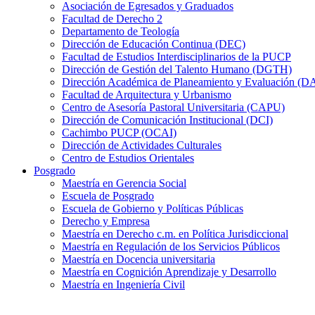
Asociación de Egresados y Graduados
Facultad de Derecho 2
Departamento de Teología
Dirección de Educación Continua (DEC)
Facultad de Estudios Interdisciplinarios de la PUCP
Dirección de Gestión del Talento Humano (DGTH)
Dirección Académica de Planeamiento y Evaluación (D
Facultad de Arquitectura y Urbanismo
Centro de Asesoría Pastoral Universitaria (CAPU)
Dirección de Comunicación Institucional (DCI)
Cachimbo PUCP (OCAI)
Dirección de Actividades Culturales
Centro de Estudios Orientales
Posgrado
Maestría en Gerencia Social
Escuela de Posgrado
Escuela de Gobierno y Políticas Públicas
Derecho y Empresa
Maestría en Derecho c.m. en Política Jurisdiccional
Maestría en Regulación de los Servicios Públicos
Maestría en Docencia universitaria
Maestría en Cognición Aprendizaje y Desarrollo
Maestría en Ingeniería Civil