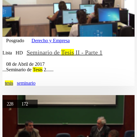
Posgrado
Derecho y Empresa
Seminario de
Tesis
II - Parte 1
Lista
HD
08 de Abril de 2017
...Seminario de
Tesis
2......
tesis
seminario
228
172