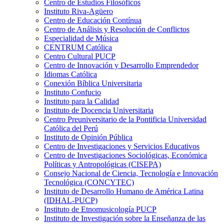
Centro de Estudios Filosóficos
Instituto Riva-Agüero
Centro de Educación Contínua
Centro de Análisis y Resolución de Conflictos
Especialidad de Música
CENTRUM Católica
Centro Cultural PUCP
Centro de Innovación y Desarrollo Emprendedor
Idiomas Católica
Conexión Bíblica Universitaria
Instituto Confucio
Instituto para la Calidad
Instituto de Docencia Universitaria
Centro Preuniversitario de la Pontificia Universidad
Católica del Perú
Instituto de Opinión Pública
Centro de Investigaciones y Servicios Educativos
Centro de Investigaciones Sociológicas, Económica
Políticas y Antropológicas (CISEPA)
Consejo Nacional de Ciencia, Tecnología e Innovación
Tecnológica (CONCYTEC)
Instituto de Desarrollo Humano de América Latina
(IDHAL-PUCP)
Instituto de Etnomusicología PUCP
Instituto de Investigación sobre la Enseñanza de las