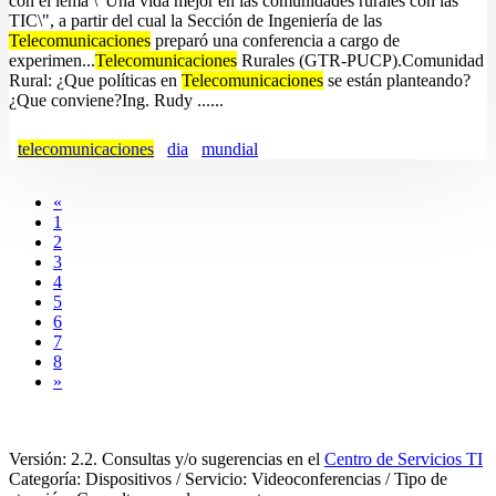
con el lema \"Una vida mejor en las comunidades rurales con las
TIC\", a partir del cual la Sección de Ingeniería de las
Telecomunicaciones
preparó una conferencia a cargo de
experimen...
Telecomunicaciones
Rurales (GTR-PUCP).Comunidad
Rural: ¿Que políticas en
Telecomunicaciones
se están planteando?
¿Que conviene?Ing. Rudy ......
telecomunicaciones
dia
mundial
«
1
2
3
4
5
6
7
8
»
Versión: 2.2. Consultas y/o sugerencias en el
Centro de Servicios TI
Categoría: Dispositivos / Servicio: Videoconferencias / Tipo de