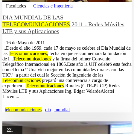
Facultades
Ciencias e Ingeniería
DIA MUNDIAL DE LAS
TELECOMUNICACIONES
2011 - Redes Móviles
LTE y sus Aplicaciones
16 de Mayo de 2011
...Desde el año 1969, cada 17 de mayo se celebra el Día Mundial de
las
Telecomunicaciones
, fecha en que se conmemora la fundación
de l...
Telecomunicaciones
y la firma del primer Convenio
Telegráfico Internacional en 1865.Este año la UIT celebró esta fecha
con el lema \"Una vida mejor en las comunidades rurales con las
TIC\", a partir del cual la Sección de Ingeniería de las
Telecomunicaciones
preparó una conferencia a cargo de
experimen...
Telecomunicaciones
Rurales (GTR-PUCP).Redes
Móviles LTE y sus Aplicaciones Ing. Edgar VelardeAlcatel
Lucent...
telecomunicaciones
dia
mundial
221