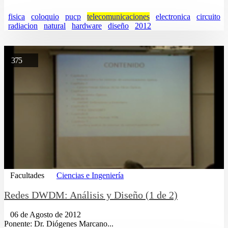
fisica
coloquio
pucp
telecomunicaciones
electronica
circuito
radiacion
natural
hardware
diseño
2012
375
Facultades
Ciencias e Ingeniería
Redes DWDM: Análisis y Diseño (1 de 2)
06 de Agosto de 2012
Ponente: Dr. Diógenes Marcano...