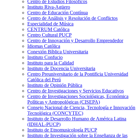
Centro de Estudios Filosóficos
Instituto Riva-Agüero
Centro de Educación Contínua
Centro de Análisis y Resolución de Conflictos
Especialidad de Música
CENTRUM Católica
Centro Cultural PUCP
Centro de Innovación y Desarrollo Emprendedor
Idiomas Católica
Conexión Bíblica Universitaria
Instituto Confucio
Instituto para la Calidad
Instituto de Docencia Universitaria
Centro Preuniversitario de la Pontificia Universidad
Católica del Perú
Instituto de Opinión Pública
Centro de Investigaciones y Servicios Educativos
Centro de Investigaciones Sociológicas, Económica
Políticas y Antropológicas (CISEPA)
Consejo Nacional de Ciencia, Tecnología e Innovación
Tecnológica (CONCYTEC)
Instituto de Desarrollo Humano de América Latina
(IDHAL-PUCP)
Instituto de Etnomusicología PUCP
Instituto de Investigación sobre la Enseñanza de las