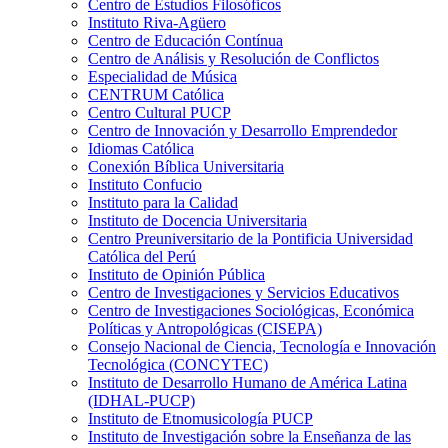
Centro de Estudios Filosóficos
Instituto Riva-Agüero
Centro de Educación Contínua
Centro de Análisis y Resolución de Conflictos
Especialidad de Música
CENTRUM Católica
Centro Cultural PUCP
Centro de Innovación y Desarrollo Emprendedor
Idiomas Católica
Conexión Bíblica Universitaria
Instituto Confucio
Instituto para la Calidad
Instituto de Docencia Universitaria
Centro Preuniversitario de la Pontificia Universidad
Católica del Perú
Instituto de Opinión Pública
Centro de Investigaciones y Servicios Educativos
Centro de Investigaciones Sociológicas, Económica
Políticas y Antropológicas (CISEPA)
Consejo Nacional de Ciencia, Tecnología e Innovación
Tecnológica (CONCYTEC)
Instituto de Desarrollo Humano de América Latina
(IDHAL-PUCP)
Instituto de Etnomusicología PUCP
Instituto de Investigación sobre la Enseñanza de las