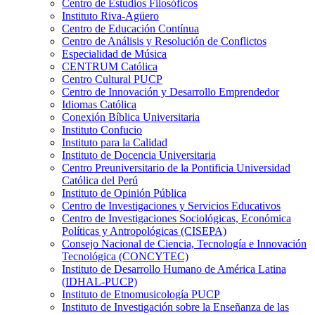
Centro de Estudios Filosóficos
Instituto Riva-Agüero
Centro de Educación Contínua
Centro de Análisis y Resolución de Conflictos
Especialidad de Música
CENTRUM Católica
Centro Cultural PUCP
Centro de Innovación y Desarrollo Emprendedor
Idiomas Católica
Conexión Bíblica Universitaria
Instituto Confucio
Instituto para la Calidad
Instituto de Docencia Universitaria
Centro Preuniversitario de la Pontificia Universidad
Católica del Perú
Instituto de Opinión Pública
Centro de Investigaciones y Servicios Educativos
Centro de Investigaciones Sociológicas, Económica
Políticas y Antropológicas (CISEPA)
Consejo Nacional de Ciencia, Tecnología e Innovación
Tecnológica (CONCYTEC)
Instituto de Desarrollo Humano de América Latina
(IDHAL-PUCP)
Instituto de Etnomusicología PUCP
Instituto de Investigación sobre la Enseñanza de las