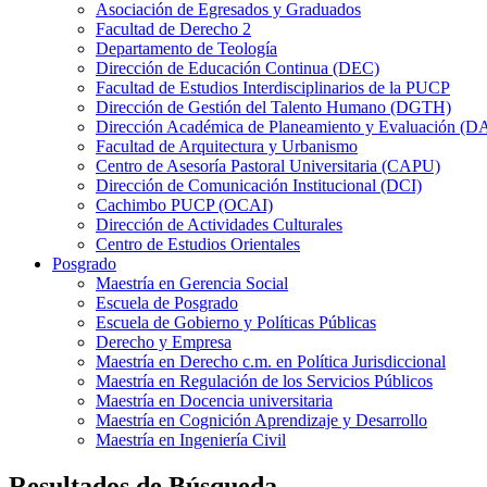
Asociación de Egresados y Graduados
Facultad de Derecho 2
Departamento de Teología
Dirección de Educación Continua (DEC)
Facultad de Estudios Interdisciplinarios de la PUCP
Dirección de Gestión del Talento Humano (DGTH)
Dirección Académica de Planeamiento y Evaluación (D
Facultad de Arquitectura y Urbanismo
Centro de Asesoría Pastoral Universitaria (CAPU)
Dirección de Comunicación Institucional (DCI)
Cachimbo PUCP (OCAI)
Dirección de Actividades Culturales
Centro de Estudios Orientales
Posgrado
Maestría en Gerencia Social
Escuela de Posgrado
Escuela de Gobierno y Políticas Públicas
Derecho y Empresa
Maestría en Derecho c.m. en Política Jurisdiccional
Maestría en Regulación de los Servicios Públicos
Maestría en Docencia universitaria
Maestría en Cognición Aprendizaje y Desarrollo
Maestría en Ingeniería Civil
Resultados de Búsqueda