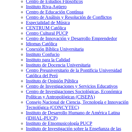
Centro de Estudios Filosóficos
Instituto Riva-Agüero
Centro de Educación Contínua
Centro de Análisis y Resolución de Conflictos
Especialidad de Música
CENTRUM Católica
Centro Cultural PUCP
Centro de Innovación y Desarrollo Emprendedor
Idiomas Católica
Conexión Bíblica Universitaria
Instituto Confucio
Instituto para la Calidad
Instituto de Docencia Universitaria
Centro Preuniversitario de la Pontificia Universidad
Católica del Perú
Instituto de Opinión Pública
Centro de Investigaciones y Servicios Educativos
Centro de Investigaciones Sociológicas, Económica
Políticas y Antropológicas (CISEPA)
Consejo Nacional de Ciencia, Tecnología e Innovación
Tecnológica (CONCYTEC)
Instituto de Desarrollo Humano de América Latina
(IDHAL-PUCP)
Instituto de Etnomusicología PUCP
Instituto de Investigación sobre la Enseñanza de las