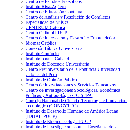
Centro de Estudios Filosóficos
Instituto Riva-Agüero
Centro de Educación Contínua
Centro de Análisis y Resolución de Conflictos
Especialidad de Música
CENTRUM Católica
Centro Cultural PUCP
Centro de Innovación y Desarrollo Emprendedor
Idiomas Católica
Conexión Bíblica Universitaria
Instituto Confucio
Instituto para la Calidad
Instituto de Docencia Universitaria
Centro Preuniversitario de la Pontificia Universidad
Católica del Perú
Instituto de Opinión Pública
Centro de Investigaciones y Servicios Educativos
Centro de Investigaciones Sociológicas, Económica
Políticas y Antropológicas (CISEPA)
Consejo Nacional de Ciencia, Tecnología e Innovación
Tecnológica (CONCYTEC)
Instituto de Desarrollo Humano de América Latina
(IDHAL-PUCP)
Instituto de Etnomusicología PUCP
Instituto de Investigación sobre la Enseñanza de las