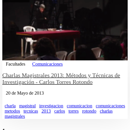
Facultades
Comunicaciones
Charlas Magistrales 2013: Métodos y Técnicas de
Investigación - Carlos Torres Rotondo
20 de Mayo de 2013
charla
magistral
investigacion
comunicacion
comunicaciones
metodos
tecnicas
2013
carlos
torres
rotondo
charlas
magistrales