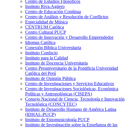
Centro de Estudios Filosóficos
Instituto Riva-Agüero
Centro de Educación Contínua
Centro de Análisis y Resolución de Conflictos
Especialidad de Música
CENTRUM Católica
Centro Cultural PUCP
Centro de Innovación y Desarrollo Emprendedor
Idiomas Católica
Conexión Bíblica Universitaria
Instituto Confucio
Instituto para la Calidad
Instituto de Docencia Universitaria
Centro Preuniversitario de la Pontificia Universidad
Católica del Perú
Instituto de Opinión Pública
Centro de Investigaciones y Servicios Educativos
Centro de Investigaciones Sociológicas, Económica
Políticas y Antropológicas (CISEPA)
Consejo Nacional de Ciencia, Tecnología e Innovación
Tecnológica (CONCYTEC)
Instituto de Desarrollo Humano de América Latina
(IDHAL-PUCP)
Instituto de Etnomusicología PUCP
Instituto de Investigación sobre la Enseñanza de las