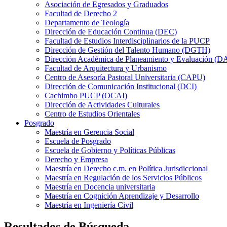
Asociación de Egresados y Graduados
Facultad de Derecho 2
Departamento de Teología
Dirección de Educación Continua (DEC)
Facultad de Estudios Interdisciplinarios de la PUCP
Dirección de Gestión del Talento Humano (DGTH)
Dirección Académica de Planeamiento y Evaluación (D
Facultad de Arquitectura y Urbanismo
Centro de Asesoría Pastoral Universitaria (CAPU)
Dirección de Comunicación Institucional (DCI)
Cachimbo PUCP (OCAI)
Dirección de Actividades Culturales
Centro de Estudios Orientales
Posgrado
Maestría en Gerencia Social
Escuela de Posgrado
Escuela de Gobierno y Políticas Públicas
Derecho y Empresa
Maestría en Derecho c.m. en Política Jurisdiccional
Maestría en Regulación de los Servicios Públicos
Maestría en Docencia universitaria
Maestría en Cognición Aprendizaje y Desarrollo
Maestría en Ingeniería Civil
Resultados de Búsqueda