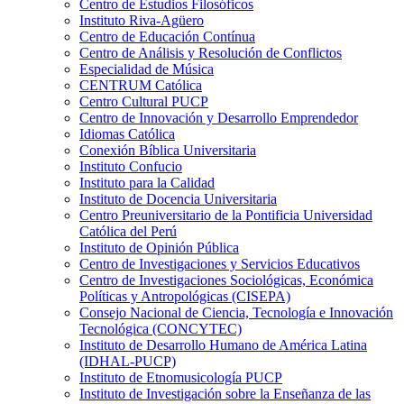
Centro de Estudios Filosóficos
Instituto Riva-Agüero
Centro de Educación Contínua
Centro de Análisis y Resolución de Conflictos
Especialidad de Música
CENTRUM Católica
Centro Cultural PUCP
Centro de Innovación y Desarrollo Emprendedor
Idiomas Católica
Conexión Bíblica Universitaria
Instituto Confucio
Instituto para la Calidad
Instituto de Docencia Universitaria
Centro Preuniversitario de la Pontificia Universidad
Católica del Perú
Instituto de Opinión Pública
Centro de Investigaciones y Servicios Educativos
Centro de Investigaciones Sociológicas, Económica
Políticas y Antropológicas (CISEPA)
Consejo Nacional de Ciencia, Tecnología e Innovación
Tecnológica (CONCYTEC)
Instituto de Desarrollo Humano de América Latina
(IDHAL-PUCP)
Instituto de Etnomusicología PUCP
Instituto de Investigación sobre la Enseñanza de las