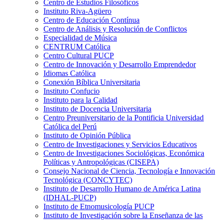
Centro de Estudios Filosóficos
Instituto Riva-Agüero
Centro de Educación Contínua
Centro de Análisis y Resolución de Conflictos
Especialidad de Música
CENTRUM Católica
Centro Cultural PUCP
Centro de Innovación y Desarrollo Emprendedor
Idiomas Católica
Conexión Bíblica Universitaria
Instituto Confucio
Instituto para la Calidad
Instituto de Docencia Universitaria
Centro Preuniversitario de la Pontificia Universidad
Católica del Perú
Instituto de Opinión Pública
Centro de Investigaciones y Servicios Educativos
Centro de Investigaciones Sociológicas, Económica
Políticas y Antropológicas (CISEPA)
Consejo Nacional de Ciencia, Tecnología e Innovación
Tecnológica (CONCYTEC)
Instituto de Desarrollo Humano de América Latina
(IDHAL-PUCP)
Instituto de Etnomusicología PUCP
Instituto de Investigación sobre la Enseñanza de las