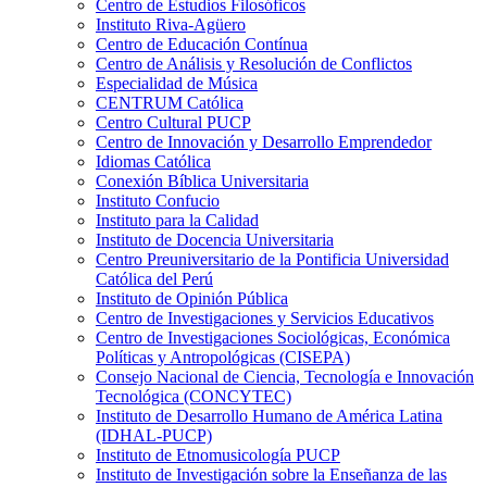
Centro de Estudios Filosóficos
Instituto Riva-Agüero
Centro de Educación Contínua
Centro de Análisis y Resolución de Conflictos
Especialidad de Música
CENTRUM Católica
Centro Cultural PUCP
Centro de Innovación y Desarrollo Emprendedor
Idiomas Católica
Conexión Bíblica Universitaria
Instituto Confucio
Instituto para la Calidad
Instituto de Docencia Universitaria
Centro Preuniversitario de la Pontificia Universidad
Católica del Perú
Instituto de Opinión Pública
Centro de Investigaciones y Servicios Educativos
Centro de Investigaciones Sociológicas, Económica
Políticas y Antropológicas (CISEPA)
Consejo Nacional de Ciencia, Tecnología e Innovación
Tecnológica (CONCYTEC)
Instituto de Desarrollo Humano de América Latina
(IDHAL-PUCP)
Instituto de Etnomusicología PUCP
Instituto de Investigación sobre la Enseñanza de las