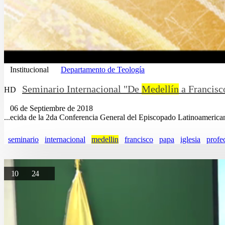
Institucional
Departamento de Teología
Seminario Internacional "De
Medellín
a Francisco
HD
06 de Septiembre de 2018
...ecida de la 2da Conferencia General del Episcopado Latinoameric
seminario
internacional
medellin
francisco
papa
iglesia
profe
10
24