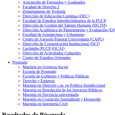
Asociación de Egresados y Graduados
Facultad de Derecho 2
Departamento de Teología
Dirección de Educación Continua (DEC)
Facultad de Estudios Interdisciplinarios de la PUCP
Dirección de Gestión del Talento Humano (DGTH)
Dirección Académica de Planeamiento y Evaluación (D
Facultad de Arquitectura y Urbanismo
Centro de Asesoría Pastoral Universitaria (CAPU)
Dirección de Comunicación Institucional (DCI)
Cachimbo PUCP (OCAI)
Dirección de Actividades Culturales
Centro de Estudios Orientales
Posgrado
Maestría en Gerencia Social
Escuela de Posgrado
Escuela de Gobierno y Políticas Públicas
Derecho y Empresa
Maestría en Derecho c.m. en Política Jurisdiccional
Maestría en Regulación de los Servicios Públicos
Maestría en Docencia universitaria
Maestría en Cognición Aprendizaje y Desarrollo
Maestría en Ingeniería Civil
Resultados de Búsqueda