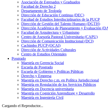
Asociación de Egresados y Graduados
Facultad de Derecho 2
Departamento de Teología
Dirección de Educación Continua (DEC)
Facultad de Estudios Interdisciplinarios de la PUCP
Dirección de Gestión del Talento Humano (DGTH)
Dirección Académica de Planeamiento y Evaluación (D
Facultad de Arquitectura y Urbanismo
Centro de Asesoría Pastoral Universitaria (CAPU)
Dirección de Comunicación Institucional (DCI)
Cachimbo PUCP (OCAI)
Dirección de Actividades Culturales
Centro de Estudios Orientales
Posgrado
Maestría en Gerencia Social
Escuela de Posgrado
Escuela de Gobierno y Políticas Públicas
Derecho y Empresa
Maestría en Derecho c.m. en Política Jurisdiccional
Maestría en Regulación de los Servicios Públicos
Maestría en Docencia universitaria
Maestría en Cognición Aprendizaje y Desarrollo
Maestría en Ingeniería Civil
Cargando el Reproductor...