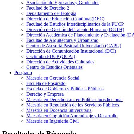
Asociación de Egresados y Graduados
Facultad de Derecho 2
Departamento de Teología
Dirección de Educación Continua (DEC)
Facultad de Estudios Interdisciplinarios de la PUCP
Dirección de Gestión del Talento Humano (DGTH)
Dirección Académica de Planeamiento y Evaluación (D
Facultad de Arquitectura y Urbanismo
Centro de Asesoría Pastoral Universitaria (CAPU)
Dirección de Comunicación Institucional (DCI)
Cachimbo PUCP (OCAI)
Dirección de Actividades Culturales
Centro de Estudios Orientales
Posgrado
Maestría en Gerencia Social
Escuela de Posgrado
Escuela de Gobierno y Políticas Públicas
Derecho y Empresa
Maestría en Derecho c.m. en Política Jurisdiccional
Maestría en Regulación de los Servicios Públicos
Maestría en Docencia universitaria
Maestría en Cognición Aprendizaje y Desarrollo
Maestría en Ingeniería Civil
Resultados de Búsqueda