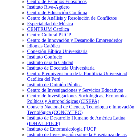
Centro de Estudios Filosóficos
Instituto Riva-Agüero
Centro de Educación Contínua
Centro de Análisis y Resolución de Conflictos
Especialidad de Música
CENTRUM Católica
Centro Cultural PUCP
Centro de Innovación y Desarrollo Emprendedor
Idiomas Católica
Conexión Bíblica Universitaria
Instituto Confucio
Instituto para la Calidad
Instituto de Docencia Universitaria
Centro Preuniversitario de la Pontificia Universidad
Católica del Perú
Instituto de Opinión Pública
Centro de Investigaciones y Servicios Educativos
Centro de Investigaciones Sociológicas, Económica
Políticas y Antropológicas (CISEPA)
Consejo Nacional de Ciencia, Tecnología e Innovación
Tecnológica (CONCYTEC)
Instituto de Desarrollo Humano de América Latina
(IDHAL-PUCP)
Instituto de Etnomusicología PUCP
Instituto de Investigación sobre la Enseñanza de las