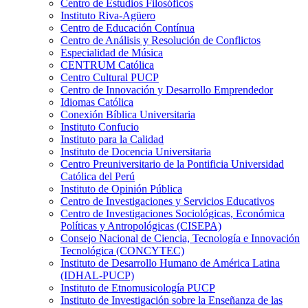
Centro de Estudios Filosóficos
Instituto Riva-Agüero
Centro de Educación Contínua
Centro de Análisis y Resolución de Conflictos
Especialidad de Música
CENTRUM Católica
Centro Cultural PUCP
Centro de Innovación y Desarrollo Emprendedor
Idiomas Católica
Conexión Bíblica Universitaria
Instituto Confucio
Instituto para la Calidad
Instituto de Docencia Universitaria
Centro Preuniversitario de la Pontificia Universidad
Católica del Perú
Instituto de Opinión Pública
Centro de Investigaciones y Servicios Educativos
Centro de Investigaciones Sociológicas, Económica
Políticas y Antropológicas (CISEPA)
Consejo Nacional de Ciencia, Tecnología e Innovación
Tecnológica (CONCYTEC)
Instituto de Desarrollo Humano de América Latina
(IDHAL-PUCP)
Instituto de Etnomusicología PUCP
Instituto de Investigación sobre la Enseñanza de las