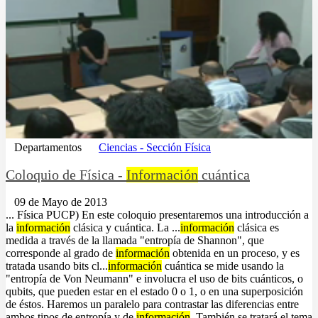
Departamentos
Ciencias - Sección Física
Coloquio de Física -
Información
cuántica
09 de Mayo de 2013
... Física PUCP) En este coloquio presentaremos una introducción a
la
información
clásica y cuántica. La ...
información
clásica es
medida a través de la llamada "entropía de Shannon", que
corresponde al grado de
información
obtenida en un proceso, y es
tratada usando bits cl...
información
cuántica se mide usando la
"entropía de Von Neumann" e involucra el uso de bits cuánticos, o
qubits, que pueden estar en el estado 0 o 1, o en una superposición
de éstos. Haremos un paralelo para contrastar las diferencias entre
ambos tipos de entropía y de
información
. También se tratará el tema