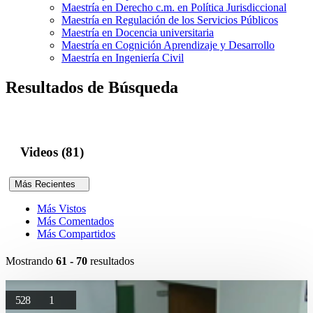
Maestría en Derecho c.m. en Política Jurisdiccional
Maestría en Regulación de los Servicios Públicos
Maestría en Docencia universitaria
Maestría en Cognición Aprendizaje y Desarrollo
Maestría en Ingeniería Civil
Resultados de Búsqueda
Videos (81)
Más Recientes
Más Vistos
Más Comentados
Más Compartidos
Mostrando
61 - 70
resultados
528
1