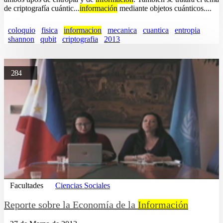
de criptografía cuántic...
información
mediante objetos cuánticos....
coloquio
fisica
informacion
mecanica
cuantica
entropia
shannon
qubit
criptografia
2013
284
Facultades
Ciencias Sociales
Reporte sobre la Economía de la
Información