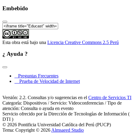
Charla de Información General sobre el Programa de
Embebido
Desarrollo Educativo con el uso de las Tic 2013 (7 de
9)
Charla de Información General sobre el Programa de
Desarrollo Educativo con el uso de las Tic 2013 (8 de
9)
Charla de Información General sobre el Programa de
Esta obra está bajo una
Licencia Creative Commons 2.5 Perú
Desarrollo Educativo con el uso de las Tic 2013 (9 de
9)
¿ Ayuda ?
Preguntas Frecuentes
Prueba de Velocidad de Internet
Versión: 2.2. Consultas y/o sugerencias en el
Centro de Servicios TI
Categoría: Dispositivos / Servicio: Videoconferencias / Tipo de
atención: Consulta o ayuda en evento
Servicio ofrecido por la Dirección de Tecnologías de Información (
DTI )
© 2026 Pontificia Universidad Católica del Perú (PUCP)
Tema: Copyright © 2026
Almsaeed Studio