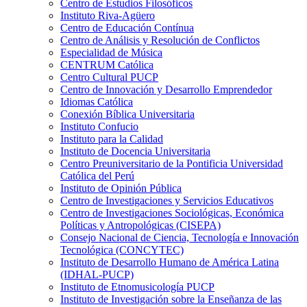
Centro de Estudios Filosóficos
Instituto Riva-Agüero
Centro de Educación Contínua
Centro de Análisis y Resolución de Conflictos
Especialidad de Música
CENTRUM Católica
Centro Cultural PUCP
Centro de Innovación y Desarrollo Emprendedor
Idiomas Católica
Conexión Bíblica Universitaria
Instituto Confucio
Instituto para la Calidad
Instituto de Docencia Universitaria
Centro Preuniversitario de la Pontificia Universidad
Católica del Perú
Instituto de Opinión Pública
Centro de Investigaciones y Servicios Educativos
Centro de Investigaciones Sociológicas, Económica
Políticas y Antropológicas (CISEPA)
Consejo Nacional de Ciencia, Tecnología e Innovación
Tecnológica (CONCYTEC)
Instituto de Desarrollo Humano de América Latina
(IDHAL-PUCP)
Instituto de Etnomusicología PUCP
Instituto de Investigación sobre la Enseñanza de las