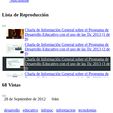
Suscribirme
Lista de Reproducción
Charla de Información General sobre el Programa de
Desarrollo Educativo con el uso de las Tic 2013 (1 de
9)
Charla de Información General sobre el Programa de
Desarrollo Educativo con el uso de las Tic 2013 (2 de
9)
Charla de Información General sobre el Programa de
Desarrollo Educativo con el uso de las Tic 2013 (3 de
9)
Charla de Información General sobre el Programa de
Desarrollo Educativo con el uso de las Tic 2013 (4 de
9)
68 Vistas
Charla de Información General sobre el Programa de
Desarrollo Educativo con el uso de las Tic 2013 (5 de
9)
28 de Septiembre de 2012
04m
Charla de Información General sobre el Programa de
Desarrollo Educativo con el uso de las Tic 2013 (6 de
desarrollo
educativo
infopuc
informacion
tecnologias
9)