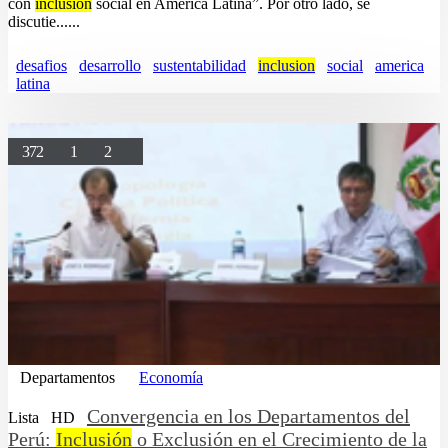
con
inclusión
social en América Latina”. Por otro lado, se
discutie......
desafios
desarrollo
sustentabilidad
inclusion
social
america
latina
372
1
2
Departamentos
Economía
Convergencia en los Departamentos del
Lista
HD
Perú:
Inclusión
o Exclusión en el Crecimiento de la