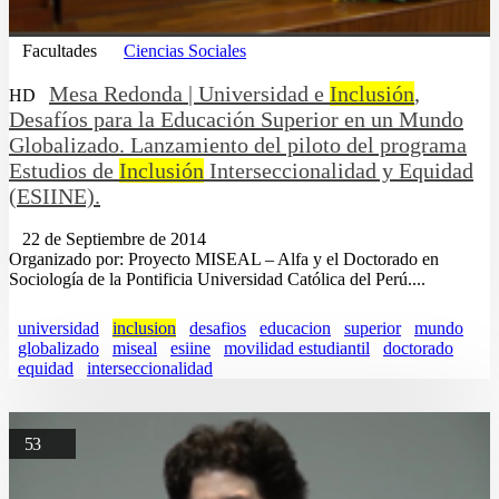
Facultades
Ciencias Sociales
Mesa Redonda | Universidad e
Inclusión
,
HD
Desafíos para la Educación Superior en un Mundo
Globalizado. Lanzamiento del piloto del programa
Estudios de
Inclusión
Interseccionalidad y Equidad
(ESIINE).
22 de Septiembre de 2014
Organizado por: Proyecto MISEAL – Alfa y el Doctorado en
Sociología de la Pontificia Universidad Católica del Perú....
universidad
inclusion
desafios
educacion
superior
mundo
globalizado
miseal
esiine
movilidad estudiantil
doctorado
equidad
interseccionalidad
53