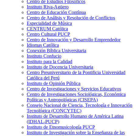
Centro de Estudios Filosóficos
Instituto Riva-Agüero
Centro de Educación Contínua
Centro de Análisis y Resolución de Conflictos
Especialidad de Música
CENTRUM Católica
Centro Cultural PUCP
Centro de Innovación y Desarrollo Emprendedor
Idiomas Católica
Conexión Bíblica Universitaria
Instituto Confucio
Instituto para la Calidad
Instituto de Docencia Universitaria
Centro Preuniversitario de la Pontificia Universidad
Católica del Perú
Instituto de Opinión Pública
Centro de Investigaciones y Servicios Educativos
Centro de Investigaciones Sociológicas, Económica
Políticas y Antropológicas (CISEPA)
Consejo Nacional de Ciencia, Tecnología e Innovación
Tecnológica (CONCYTEC)
Instituto de Desarrollo Humano de América Latina
(IDHAL-PUCP)
Instituto de Etnomusicología PUCP
Instituto de Investigación sobre la Enseñanza de las