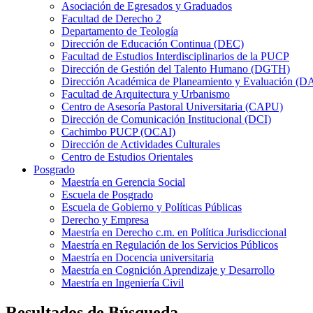
Asociación de Egresados y Graduados
Facultad de Derecho 2
Departamento de Teología
Dirección de Educación Continua (DEC)
Facultad de Estudios Interdisciplinarios de la PUCP
Dirección de Gestión del Talento Humano (DGTH)
Dirección Académica de Planeamiento y Evaluación (D
Facultad de Arquitectura y Urbanismo
Centro de Asesoría Pastoral Universitaria (CAPU)
Dirección de Comunicación Institucional (DCI)
Cachimbo PUCP (OCAI)
Dirección de Actividades Culturales
Centro de Estudios Orientales
Posgrado
Maestría en Gerencia Social
Escuela de Posgrado
Escuela de Gobierno y Políticas Públicas
Derecho y Empresa
Maestría en Derecho c.m. en Política Jurisdiccional
Maestría en Regulación de los Servicios Públicos
Maestría en Docencia universitaria
Maestría en Cognición Aprendizaje y Desarrollo
Maestría en Ingeniería Civil
Resultados de Búsqueda