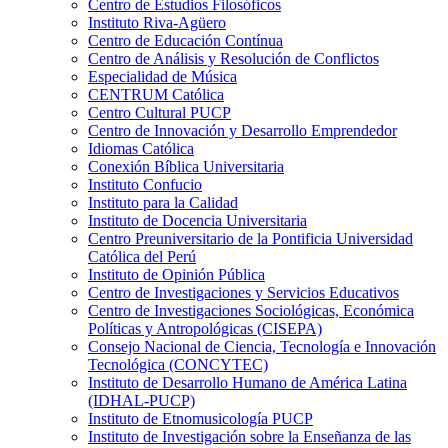
Centro de Estudios Filosóficos
Instituto Riva-Agüero
Centro de Educación Contínua
Centro de Análisis y Resolución de Conflictos
Especialidad de Música
CENTRUM Católica
Centro Cultural PUCP
Centro de Innovación y Desarrollo Emprendedor
Idiomas Católica
Conexión Bíblica Universitaria
Instituto Confucio
Instituto para la Calidad
Instituto de Docencia Universitaria
Centro Preuniversitario de la Pontificia Universidad
Católica del Perú
Instituto de Opinión Pública
Centro de Investigaciones y Servicios Educativos
Centro de Investigaciones Sociológicas, Económica
Políticas y Antropológicas (CISEPA)
Consejo Nacional de Ciencia, Tecnología e Innovación
Tecnológica (CONCYTEC)
Instituto de Desarrollo Humano de América Latina
(IDHAL-PUCP)
Instituto de Etnomusicología PUCP
Instituto de Investigación sobre la Enseñanza de las