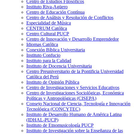
Centro de Estudios Filosóficos
Instituto Riva-Agüero
Centro de Educación Contínua
Centro de Análisis y Resolución de Conflictos
Especialidad de Música
CENTRUM Católica
Centro Cultural PUCP
Centro de Innovación y Desarrollo Emprendedor
Idiomas Católica
Conexión Bíblica Universitaria
Instituto Confucio
Instituto para la Calidad
Instituto de Docencia Universitaria
Centro Preuniversitario de la Pontificia Universidad
Católica del Perú
Instituto de Opinión Pública
Centro de Investigaciones y Servicios Educativos
Centro de Investigaciones Sociológicas, Económica
Políticas y Antropológicas (CISEPA)
Consejo Nacional de Ciencia, Tecnología e Innovación
Tecnológica (CONCYTEC)
Instituto de Desarrollo Humano de América Latina
(IDHAL-PUCP)
Instituto de Etnomusicología PUCP
Instituto de Investigación sobre la Enseñanza de las