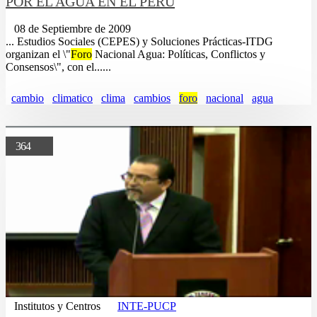
POR EL AGUA EN EL PERU
08 de Septiembre de 2009
... Estudios Sociales (CEPES) y Soluciones Prácticas-ITDG
organizan el \"
Foro
Nacional Agua: Políticas, Conflictos y
Consensos\", con el......
cambio
climatico
clima
cambios
foro
nacional
agua
364
Institutos y Centros
INTE-PUCP