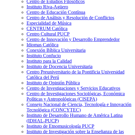
Centro de Estudios Filosóficos
Instituto Riva-Agüero
Centro de Educación Contínua
Centro de Análisis y Resolución de Conflictos
Especialidad de Música
CENTRUM Católica
Centro Cultural PUCP
Centro de Innovación y Desarrollo Emprendedor
Idiomas Católica
Conexión Bíblica Universitaria
Instituto Confucio
Instituto para la Calidad
Instituto de Docencia Universitaria
Centro Preuniversitario de la Pontificia Universidad
Católica del Perú
Instituto de Opinión Pública
Centro de Investigaciones y Servicios Educativos
Centro de Investigaciones Sociológicas, Económica
Políticas y Antropológicas (CISEPA)
Consejo Nacional de Ciencia, Tecnología e Innovación
Tecnológica (CONCYTEC)
Instituto de Desarrollo Humano de América Latina
(IDHAL-PUCP)
Instituto de Etnomusicología PUCP
Instituto de Investigación sobre la Enseñanza de las