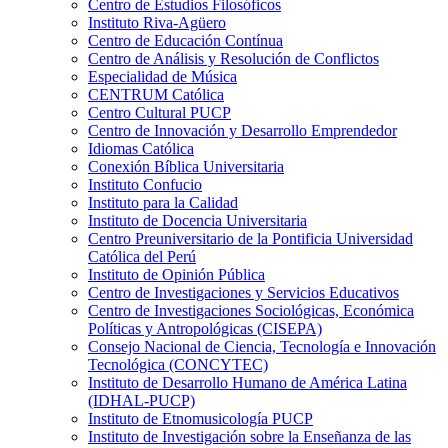
Centro de Estudios Filosóficos
Instituto Riva-Agüero
Centro de Educación Contínua
Centro de Análisis y Resolución de Conflictos
Especialidad de Música
CENTRUM Católica
Centro Cultural PUCP
Centro de Innovación y Desarrollo Emprendedor
Idiomas Católica
Conexión Bíblica Universitaria
Instituto Confucio
Instituto para la Calidad
Instituto de Docencia Universitaria
Centro Preuniversitario de la Pontificia Universidad
Católica del Perú
Instituto de Opinión Pública
Centro de Investigaciones y Servicios Educativos
Centro de Investigaciones Sociológicas, Económica
Políticas y Antropológicas (CISEPA)
Consejo Nacional de Ciencia, Tecnología e Innovación
Tecnológica (CONCYTEC)
Instituto de Desarrollo Humano de América Latina
(IDHAL-PUCP)
Instituto de Etnomusicología PUCP
Instituto de Investigación sobre la Enseñanza de las