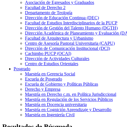
Asociación de Egresados y Graduados
Facultad de Derecho 2
Departamento de Teología
Dirección de Educación Continua (DEC)
Facultad de Estudios Interdisciplinarios de la PUCP
Dirección de Gestión del Talento Humano (DGTH)
Dirección Académica de Planeamiento y Evaluación (D
Facultad de Arquitectura y Urbanismo
Centro de Asesoría Pastoral Universitaria (CAPU)
Dirección de Comunicación Institucional (DCI)
Cachimbo PUCP (OCAI)
Dirección de Actividades Culturales
Centro de Estudios Orientales
Posgrado
Maestría en Gerencia Social
Escuela de Posgrado
Escuela de Gobierno y Políticas Públicas
Derecho y Empresa
Maestría en Derecho c.m. en Política Jurisdiccional
Maestría en Regulación de los Servicios Públicos
Maestría en Docencia universitaria
Maestría en Cognición Aprendizaje y Desarrollo
Maestría en Ingeniería Civil
Resultados de Búsqueda