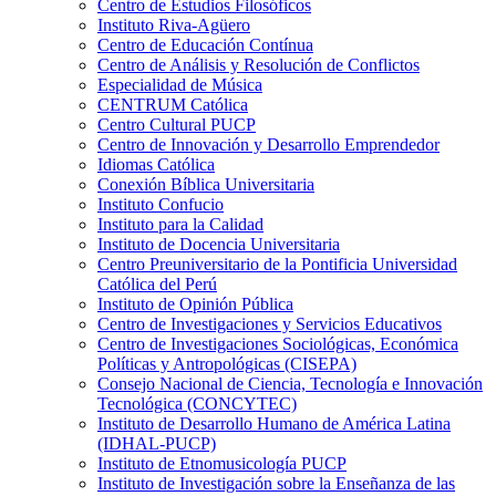
Centro de Estudios Filosóficos
Instituto Riva-Agüero
Centro de Educación Contínua
Centro de Análisis y Resolución de Conflictos
Especialidad de Música
CENTRUM Católica
Centro Cultural PUCP
Centro de Innovación y Desarrollo Emprendedor
Idiomas Católica
Conexión Bíblica Universitaria
Instituto Confucio
Instituto para la Calidad
Instituto de Docencia Universitaria
Centro Preuniversitario de la Pontificia Universidad
Católica del Perú
Instituto de Opinión Pública
Centro de Investigaciones y Servicios Educativos
Centro de Investigaciones Sociológicas, Económica
Políticas y Antropológicas (CISEPA)
Consejo Nacional de Ciencia, Tecnología e Innovación
Tecnológica (CONCYTEC)
Instituto de Desarrollo Humano de América Latina
(IDHAL-PUCP)
Instituto de Etnomusicología PUCP
Instituto de Investigación sobre la Enseñanza de las