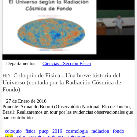
Departamentos
Ciencias - Sección Física
Coloquio de Física - Una breve historia del
HD
Universo (contada por la Radiación Cósmica de
Fondo)
27 de Enero de 2016
Ponente: Armando Bernui (Observatório Nacional, Rio de Janeiro,
Brasil) Realizaremos un tour por las evidencias observacionales que
han contribuido...
coloquio
fisica
pucp
2016
cosmologia
radiacion
fondo
cmb
cdm
cosmica
universo
microondas