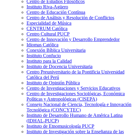
Centro de Estudios Filosóficos
Instituto Riva-Agüero
Centro de Educación Contínua
Centro de Análisis y Resolución de Conflictos
Especialidad de Música
CENTRUM Católica
Centro Cultural PUCP
Centro de Innovación y Desarrollo Emprendedor
Idiomas Católica
Conexión Bíblica Universitaria
Instituto Confucio
Instituto para la Calidad
Instituto de Docencia Universitaria
Centro Preuniversitario de la Pontificia Universidad
Católica del Perú
Instituto de Opinión Pública
Centro de Investigaciones y Servicios Educativos
Centro de Investigaciones Sociológicas, Económica
Políticas y Antropológicas (CISEPA)
Consejo Nacional de Ciencia, Tecnología e Innovación
Tecnológica (CONCYTEC)
Instituto de Desarrollo Humano de América Latina
(IDHAL-PUCP)
Instituto de Etnomusicología PUCP
Instituto de Investigación sobre la Enseñanza de las