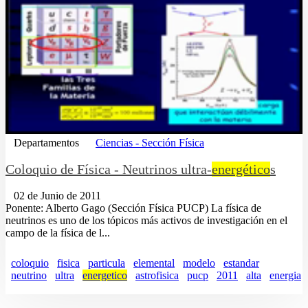
Departamentos
Ciencias - Sección Física
Coloquio de Física - Neutrinos ultra-
energético
s
02 de Junio de 2011
Ponente: Alberto Gago (Sección Física PUCP) La física de
neutrinos es uno de los tópicos más activos de investigación en el
campo de la física de l...
coloquio
fisica
particula
elemental
modelo
estandar
neutrino
ultra
energetico
astrofisica
pucp
2011
alta
energia