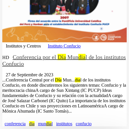
Institutos y Centros
Instituto Confucio
Conferencia por el
Día
Mun
dia
l de los institutos
HD
Confucio
27 de Septiembre de 2023
...Conferencia Central por el
Día
Mun...
dia
l de los institutos
Confucio, en donde discutiremos los siguientes temas: Confucio y la
meritocracia chinaA cargo de Sun Xintang (IC PUCP) Ideas
fundamentales de Confucio y su relación con la actualidadA cargo
de José Salazar Carbonel (IC Quito) La importancia de los institutos
Confucio en Chile y sus proyecciones en LatinoaméricaA cargo de
Mónica Ahumada (IC Santo Tomás)...
conferencia
dia
mun
dia
l
institutos
confucio