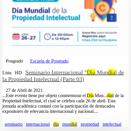
Posgrado
Escuela de Posgrado
Seminario Internacional "
Día
Mun
dia
l de
Lista
HD
la Propiedad Intelectual (Parte 03)
27 de Abril de 2021
...Este evento tiene por objeto conmemorar el
Día
Mun...
dia
l de la
Propiedad Intelectual, el cual se celebra cada 26 de abril. Esta
jornada académica contará con la participación de destacados
expositores de relevancia internacional y nacional....
seminario
internacional
dia
mun
dia
l
propiedad
intelectual