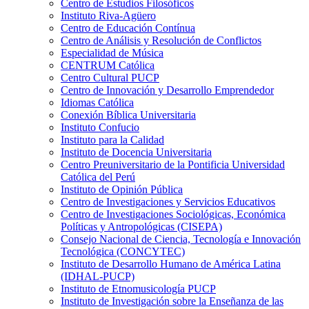
Centro de Estudios Filosóficos
Instituto Riva-Agüero
Centro de Educación Contínua
Centro de Análisis y Resolución de Conflictos
Especialidad de Música
CENTRUM Católica
Centro Cultural PUCP
Centro de Innovación y Desarrollo Emprendedor
Idiomas Católica
Conexión Bíblica Universitaria
Instituto Confucio
Instituto para la Calidad
Instituto de Docencia Universitaria
Centro Preuniversitario de la Pontificia Universidad
Católica del Perú
Instituto de Opinión Pública
Centro de Investigaciones y Servicios Educativos
Centro de Investigaciones Sociológicas, Económica
Políticas y Antropológicas (CISEPA)
Consejo Nacional de Ciencia, Tecnología e Innovación
Tecnológica (CONCYTEC)
Instituto de Desarrollo Humano de América Latina
(IDHAL-PUCP)
Instituto de Etnomusicología PUCP
Instituto de Investigación sobre la Enseñanza de las