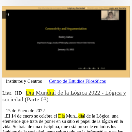
9
Institutos y Centros
Centro de Estudios Filosóficos
Dia
Mun
dia
l de la Lógica 2022 - Lógica y
Lista
HD
sociedad (Parte 03)
15 de Enero de 2022
...El 14 de enero se celebra el
Día
Mun...
dia
l de la Lógica, una
efeméride que trata de poner en su sitio el papel de la lógica en la
vida. Se trata de una disciplina, que está presente en todos los
ámbitos de la sociedad, pero sobre todo en la informática y en las