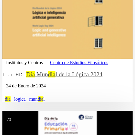
Institutos y Centros
Centro de Estudios Filosóficos
Día
Mun
dia
l de la Lógica 2024
Lista
HD
24 de Enero de 2024
dia
logica
mun
dia
l
70